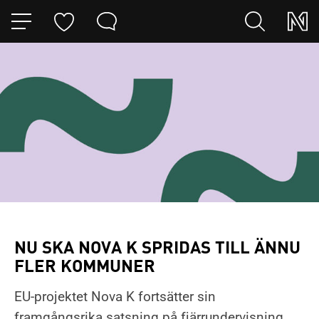
HOPPA TILL NAVIGERINGEN
HOPPA TILL INNEHÅLLET
NU SKA NOVA K SPRIDAS TILL ÄNNU
FLER KOMMUNER
EU-projektet Nova K fortsätter sin
framgångsrika satsning på fjärrundervisning.