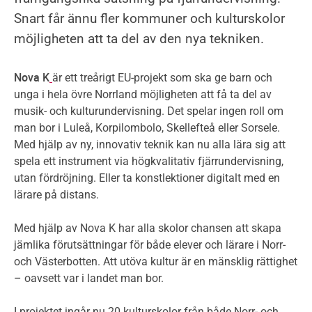
Snart får ännu fler kommuner och kulturskolor
möjligheten att ta del av den nya tekniken.
Nova K
är ett treårigt EU-projekt som ska ge barn och
unga i hela övre Norrland möjligheten att få ta del av
musik- och kulturundervisning. Det spelar ingen roll om
man bor i Luleå, Korpilombolo, Skellefteå eller Sorsele.
Med hjälp av ny, innovativ teknik kan nu alla lära sig att
spela ett instrument via högkvalitativ fjärrundervisning,
utan fördröjning. Eller ta konstlektioner digitalt med en
lärare på distans.
Med hjälp av Nova K har alla skolor chansen att skapa
jämlika förutsättningar för både elever och lärare i Norr-
och Västerbotten. Att utöva kultur är en mänsklig rättighet
– oavsett var i landet man bor.
I projektet ingår nu 20 kulturskolor från både Norr- och