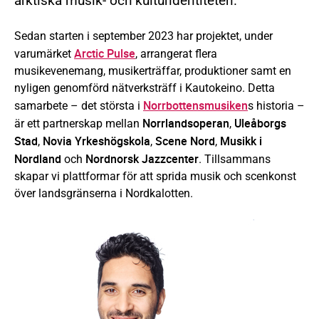
arktiska musik- och kulturidentiteten.
Sedan starten i september 2023 har projektet, under
Arctic Pulse
varumärket
, arrangerat flera
musikevenemang, musikerträffar, produktioner samt en
nyligen genomförd nätverksträff i Kautokeino. Detta
Norrbottensmusiken
samarbete – det största i
s historia –
Norrlandsoperan
Uleåborgs
är ett partnerskap mellan
,
Stad
Novia Yrkeshögskola
Scene Nord
Musikk i
,
,
,
Nordland
Nordnorsk Jazzcenter
och
. Tillsammans
skapar vi plattformar för att sprida musik och scenkonst
över landsgränserna i Nordkalotten.