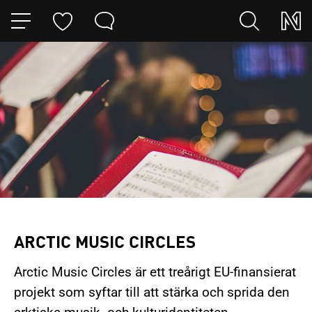
HOPPA TILL NAVIGERINGEN
HOPPA TILL INNEHÅLLET
ARCTIC MUSIC CIRCLES
Arctic Music Circles är ett treårigt EU-finansierat
projekt som syftar till att stärka och sprida den