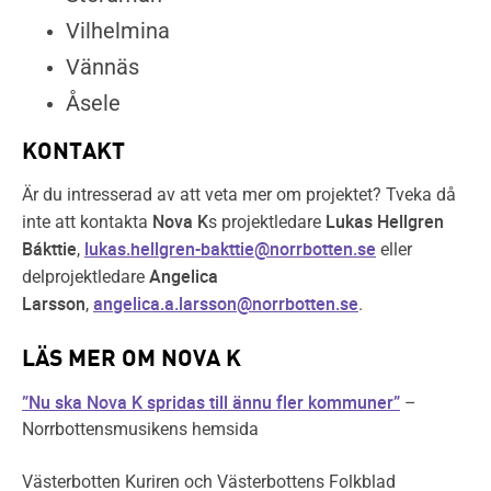
Vilhelmina
Vännäs
Åsele
KONTAKT
Är du intresserad av att veta mer om projektet? Tveka då
Nova K
Lukas Hellgren
inte att kontakta
s projektledare
Bákttie
lukas.hellgren-bakttie@norrbotten.se
,
eller
Angelica
delprojektledare
Larsson
angelica.a.larsson@norrbotten.se
,
.
LÄS MER OM NOVA K
”Nu ska Nova K spridas till ännu fler kommuner”
–
Norrbottensmusikens hemsida
Västerbotten Kuriren och Västerbottens Folkblad