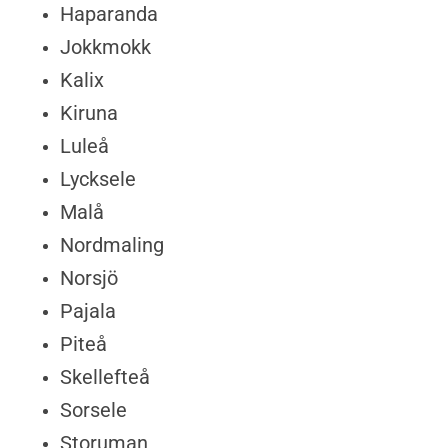
Haparanda
Jokkmokk
Kalix
Kiruna
Luleå
Lycksele
Malå
Nordmaling
Norsjö
Pajala
Piteå
Skellefteå
Sorsele
Storuman