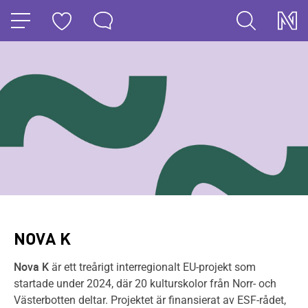
HOPPA TILL NAVIGERINGEN
HOPPA TILL INNEHÅLLET
NOVA K
Nova K
är ett treårigt interregionalt EU-projekt som
startade under 2024, där 20 kulturskolor från Norr- och
Västerbotten deltar. Projektet är finansierat av ESF-rådet,