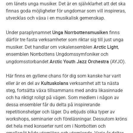
om länets unga musiker. Det är en självklarhet att det ska
finnas goda möjligheter för ungdomar som vill inspireras,
utvecklas och växa i en musikalisk gemenskap.
Unga Norrbottensmusiken
Under paraplynamnet
finns
därför tre fasta verksamheter som riktar sig till just unga
Arctic Light
musiker. Det handlar om vokalensemblen
,
ensemblen Norrbottens Ungdomssymfoniker och
Arctic Youth Jazz Orchestra
ungdomsstorbandet
(AYJO).
Här finns en gyllene chans för dig som kanske har varit
Kultuskolans
eller är en del av
verksamhet att ta nästa
steg, fortsätta växa tillsammans med andra likasinnade
och ha riktigt roligt på vägen. Som medlem i någon av
dessa ensembler får du delta på inspirerande
repetitionshelger och läger. Du erbjuds olika typer av
workshops, seminarier och föreläsningar. Dessutom kröns
det hela med konserter runt om i Norrbotten och