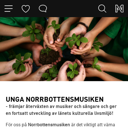
HOPPA TILL NAVIGERINGEN
HOPPA TILL INNEHÅLLET
UNGA NORRBOTTENSMUSIKEN
- främjar återväxten av musiker och sångare och ger
en fortsatt utveckling av länets kulturella livsmiljö!
Norrbottensmusiken
För oss på
är det viktigt att värna