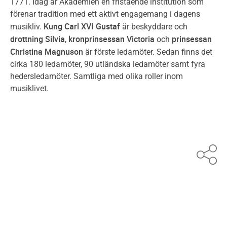
1771. Idag är Akademien en fristående institution som
förenar tradition med ett aktivt engagemang i dagens
Kung Carl XVI Gustaf
musikliv.
är beskyddare och
drottning Silvia
kronprinsessan Victoria
prinsessan
,
och
Christina Magnuson
är förste ledamöter. Sedan finns det
cirka 180 ledamöter, 90 utländska ledamöter samt fyra
hedersledamöter. Samtliga med olika roller inom
musiklivet.