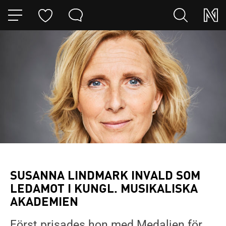
HOPPA TILL NAVIGERINGEN
HOPPA TILL INNEHÅLLET
SUSANNA LINDMARK INVALD SOM
LEDAMOT I KUNGL. MUSIKALISKA
AKADEMIEN
Först prisades hon med Medaljen för