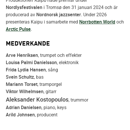
Produktionen
Kaipu
hade premiär under
Nordlysfestivalen
i Tromsø den 31 januari 2024 och är
Nordnorsk jazzsenter
producerad av
. Under 2026
Norrbotten World
presenteras Kaipu i samarbete med
och
Arctic Pulse
.
MEDVERKANDE
Arve Henriksen
, trumpet och effekter
Louisa Palmi Danielsson
, elektronik
Frida Lydia Hansen
, sång
Svein Schultz
, bas
Mariann Torset
, tramporgel
Viktor Wilhelmsen
, gitarr
Aleksander Kostopoulos
, trummor
Adrian Danielsen
, piano, keys
Arild Johnsen
, producent