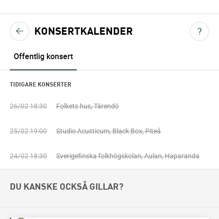
KONSERTKALENDER
VIS
TILLBAKA TILL KONSERTKALENDERN
?
<
Offentlig konsert
TIDIGARE KONSERTER
26/02 18:30
Folkets hus, Tärendö
25/02 19:00
Studio Acusticum, Black Box, Piteå
24/02 18:30
Sverigefinska folkhögskolan, Aulan, Haparanda
DU KANSKE OCKSÅ GILLAR?