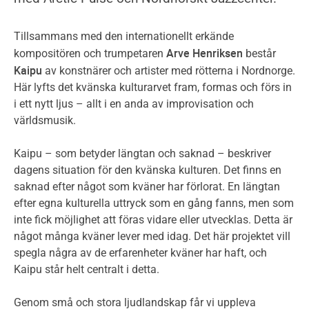
sparad
0
konsert
sparade
Tillsammans med den internationellt erkände
konserter
Arve Henriksen
kompositören och trumpetaren
består
Kaipu
av konstnärer och artister med rötterna i Nordnorge.
Här lyfts det kvänska kulturarvet fram, formas och förs in
i ett nytt ljus – allt i en anda av improvisation och
världsmusik.
Kaipu – som betyder längtan och saknad – beskriver
dagens situation för den kvänska kulturen. Det finns en
saknad efter något som kväner har förlorat. En längtan
efter egna kulturella uttryck som en gång fanns, men som
inte fick möjlighet att föras vidare eller utvecklas. Detta är
något många kväner lever med idag. Det här projektet vill
spegla några av de erfarenheter kväner har haft, och
Kaipu står helt centralt i detta.
Genom små och stora ljudlandskap får vi uppleva