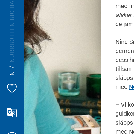
NORRBOTTEN BIG BAND
med fi
älskar 
de jäm
Nina S
gemens
dess ha
tillsa
NORRBOTTENSMUSIKEN
släpps
N
med
– Vi k
guldko
släpps 
med No