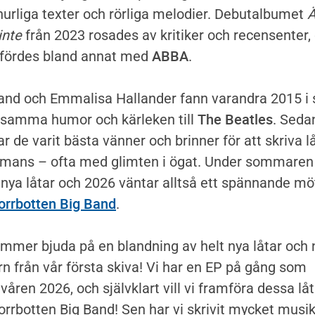
nurliga texter och rörliga melodier. Debutalbumet
Ä
inte
från 2023 rosades av kritiker och recensenter,
ABBA
fördes bland annat med
.
and och Emmalisa Hallander fann varandra 2015 i 
The Beatles
amma humor och kärleken till
. Seda
r de varit bästa vänner och brinner för att skriva l
mmans – ofta med glimten i ögat. Under sommaren
 nya låtar och 2026 väntar alltså ett spännande mö
orrbotten Big Band
.
ommer bjuda på en blandning av helt nya låtar och
rn från vår första skiva! Vi har en EP på gång som
våren 2026, och självklart vill vi framföra dessa låt
rrbotten Big Band! Sen har vi skrivit mycket musi