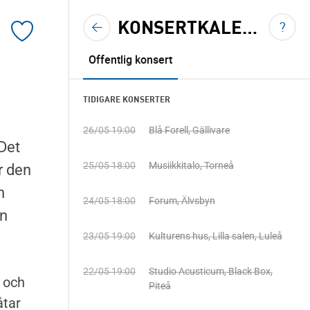
KONSERTKALENDER
VIS
?
TILLBAKA TILL KONSERTKALENDERN
<
Lägg
till
Offentlig konsert
konserten
till
TIDIGARE KONSERTER
mina
26/05 19:00
Blå Forell, Gällivare
sparade
Det
konserter
25/05 18:00
Musiikkitalo, Torneå
r den
n
24/05 18:00
Forum, Älvsbyn
än
23/05 19:00
Kulturens hus, Lilla salen, Luleå
22/05 19:00
Studio Acusticum, Black Box,
och
Piteå
åtar