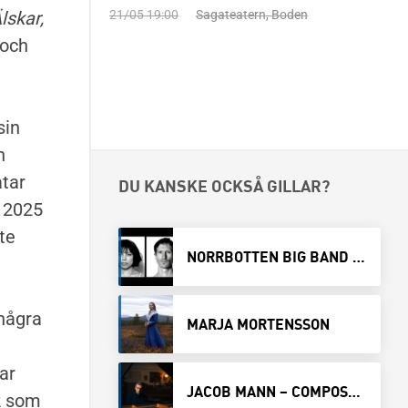
21/05 19:00
Sagateatern, Boden
lskar,
 och
sin
n
åtar
DU KANSKE OCKSÅ GILLAR?
 2025
te
NORRBOTTEN BIG BAND MÖTER KNOWER
 några
MARJA MORTENSSON
ar
JACOB MANN – COMPOSER IN RESIDENCE
k som