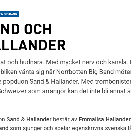
N BIG BAND
ND OCH
ALLANDER
at och hudnära. Med mycket nerv och känsla. 
bliken vänta sig när Norrbotten Big Band möte
e popduon Sand & Hallander. Med tromboniste
Schweizer som arrangör kan det inte bli annat 
e
ter
.
Sand & Hallander
Emmalisa Hallander
on
består av
and
som sjunger och spelar egenskrivna svenska l